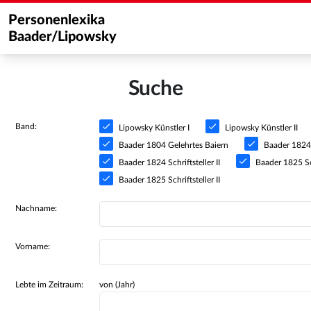
Personenlexika
Baader/Lipowsky
Suche
Band:
Lipowsky Künstler I
Lipowsky Künstler II
Baader 1804 Gelehrtes Baiern
Baader 1824 S
Baader 1824 Schriftsteller II
Baader 1825 Sch
Baader 1825 Schriftsteller II
Nachname:
Vorname:
Lebte im Zeitraum:
von (Jahr)