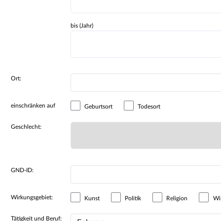
bis (Jahr)
Ort:
einschränken auf
Geburtsort
Todesort
Geschlecht:
GND-ID:
Wirkungsgebiet:
Kunst
Politik
Religion
Wir
Tätigkeit und Beruf: