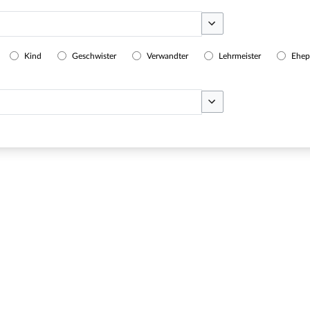
Optionen umschalten
Kind
Geschwister
Verwandter
Lehrmeister
Ehep
Optionen umschalten