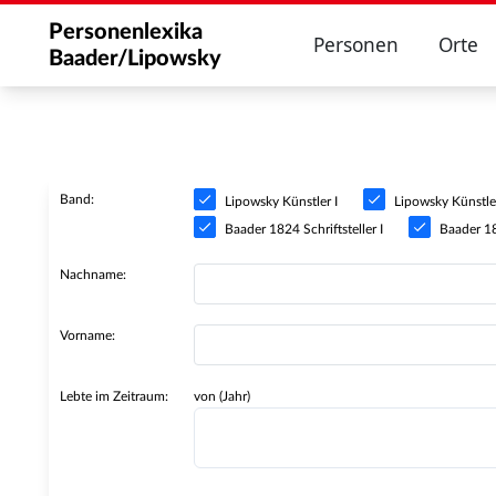
Personenlexika
Personen
Orte
Baader/Lipowsky
Band:
Lipowsky Künstler I
Lipowsky Künstler
Baader 1824 Schriftsteller I
Baader 182
Nachname:
Vorname:
Lebte im Zeitraum:
von (Jahr)