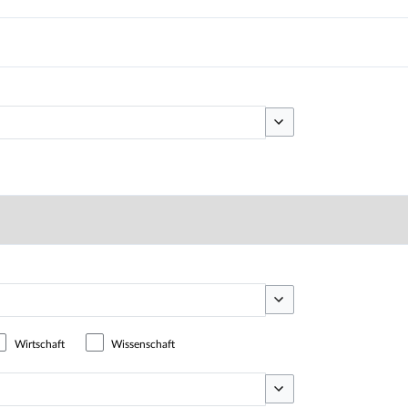
Optionen umschalten
Optionen umschalten
Wirtschaft
Wissenschaft
Optionen umschalten