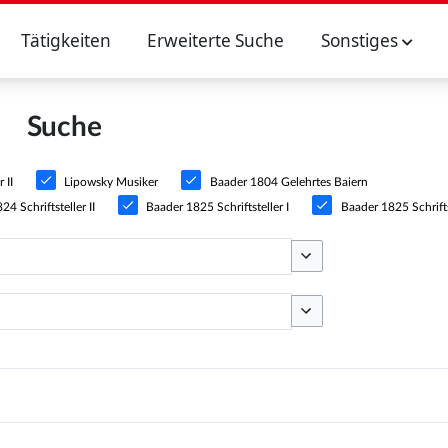
Tätigkeiten
Erweiterte Suche
Sonstiges
Suche
 II
Lipowsky Musiker
Baader 1804 Gelehrtes Baiern
4 Schriftsteller II
Baader 1825 Schriftsteller I
Baader 1825 Schriftst
Optionen umschalten
Optionen umschalten