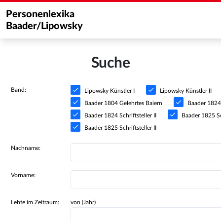
Personenlexika
Baader/Lipowsky
Suche
Band:
Lipowsky Künstler I
Lipowsky Künstler II
Baader 1804 Gelehrtes Baiern
Baader 1824 S
Baader 1824 Schriftsteller II
Baader 1825 Sch
Baader 1825 Schriftsteller II
Nachname:
Vorname:
Lebte im Zeitraum:
von (Jahr)