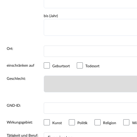
bis (Jahr)
Ort:
einschränken auf
Geburtsort
Todesort
Geschlecht:
GND-ID:
Wirkungsgebiet:
Kunst
Politik
Religion
Wir
Tätigkeit und Beruf: