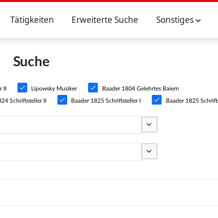
Tätigkeiten
Erweiterte Suche
Sonstiges
Suche
 II
Lipowsky Musiker
Baader 1804 Gelehrtes Baiern
4 Schriftsteller II
Baader 1825 Schriftsteller I
Baader 1825 Schriftst
Optionen umschalten
Optionen umschalten