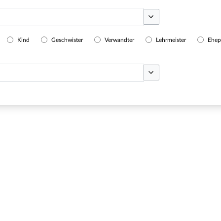
Optionen umschalten
Kind
Geschwister
Verwandter
Lehrmeister
Ehep
Optionen umschalten