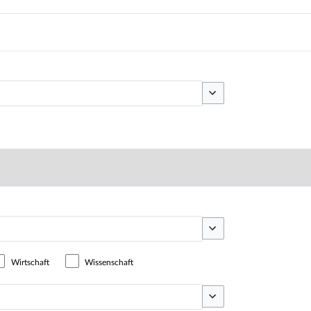
Optionen umschalten
Optionen umschalten
Wirtschaft
Wissenschaft
Optionen umschalten