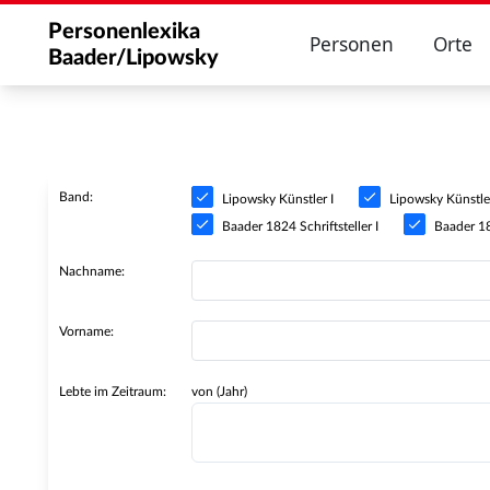
Personenlexika
Personen
Orte
Baader/Lipowsky
Band:
Lipowsky Künstler I
Lipowsky Künstler
Baader 1824 Schriftsteller I
Baader 182
Nachname:
Vorname:
Lebte im Zeitraum:
von (Jahr)