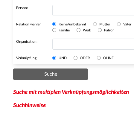
Person:
Relation wählen
Keine/unbekannt
Mutter
Vater
Familie
Werk
Patron
Organisation:
Verknüpfung:
UND
ODER
OHNE
Suche
Suche mit multiplen Verknüpfungsmöglichkeiten
Suchhinweise