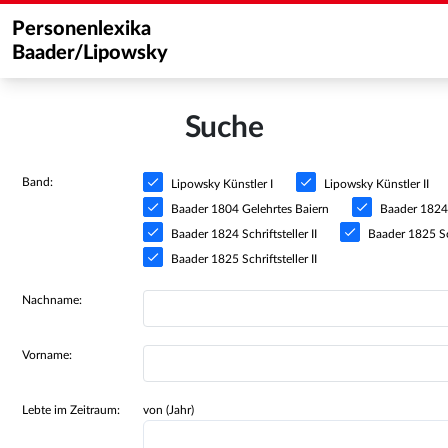
Personenlexika
Baader/Lipowsky
Suche
Band:
Lipowsky Künstler I
Lipowsky Künstler II
Baader 1804 Gelehrtes Baiern
Baader 1824 S
Baader 1824 Schriftsteller II
Baader 1825 Sch
Baader 1825 Schriftsteller II
Nachname:
Vorname:
Lebte im Zeitraum:
von (Jahr)