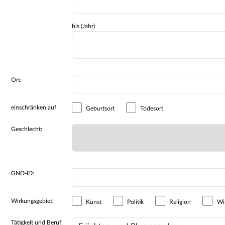
bis (Jahr)
Ort:
einschränken auf
Geburtsort
Todesort
Geschlecht:
GND-ID:
Wirkungsgebiet:
Kunst
Politik
Religion
Wir
Tätigkeit und Beruf: