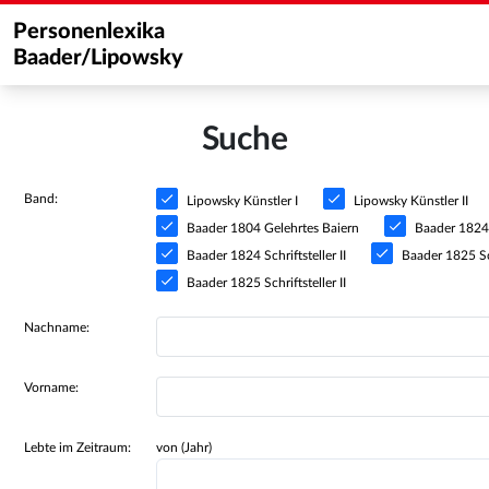
Personenlexika
Baader/Lipowsky
Suche
Band:
Lipowsky Künstler I
Lipowsky Künstler II
Baader 1804 Gelehrtes Baiern
Baader 1824 S
Baader 1824 Schriftsteller II
Baader 1825 Sch
Baader 1825 Schriftsteller II
Nachname:
Vorname:
Lebte im Zeitraum:
von (Jahr)