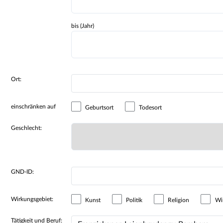
bis (Jahr)
Ort:
einschränken auf
Geburtsort
Todesort
Geschlecht:
GND-ID:
Wirkungsgebiet:
Kunst
Politik
Religion
Wir
Tätigkeit und Beruf: