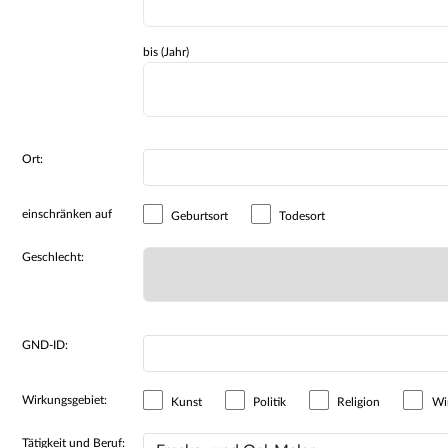
bis (Jahr)
Ort:
einschränken auf
Geburtsort
Todesort
Geschlecht:
GND-ID:
Wirkungsgebiet:
Kunst
Politik
Religion
Wir
Tätigkeit und Beruf: