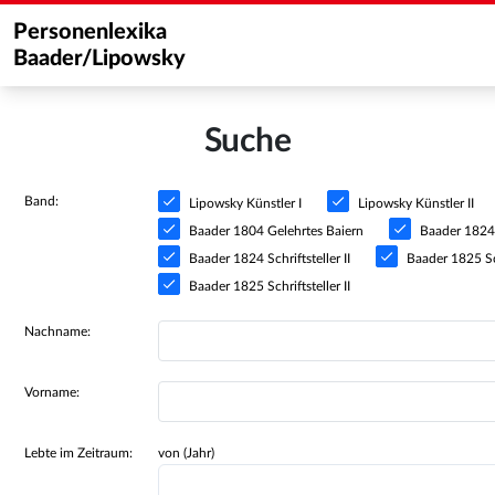
Personenlexika
Baader/Lipowsky
Suche
Band:
Lipowsky Künstler I
Lipowsky Künstler II
Baader 1804 Gelehrtes Baiern
Baader 1824 S
Baader 1824 Schriftsteller II
Baader 1825 Sch
Baader 1825 Schriftsteller II
Nachname:
Vorname:
Lebte im Zeitraum:
von (Jahr)