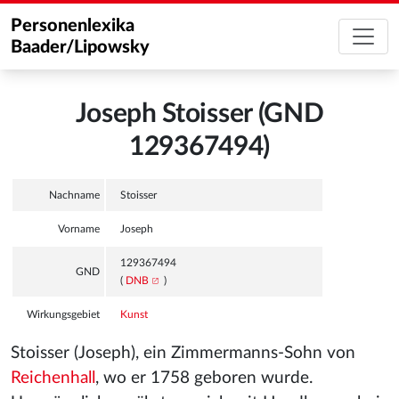
Personenlexika
Baader/Lipowsky
Joseph Stoisser (GND
129367494)
Nachname
Stoisser
Vorname
Joseph
129367494
GND
(
DNB
)
Wirkungsgebiet
Kunst
Stoisser (Joseph), ein Zimmermanns-Sohn von
Reichenhall
, wo er 1758 geboren wurde.