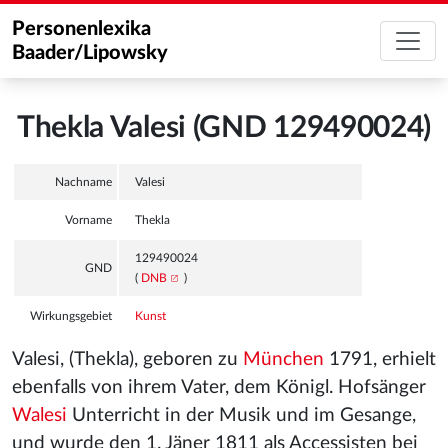
Personenlexika
Baader/Lipowsky
Thekla Valesi (GND 129490024)
Nachname
Valesi
Vorname
Thekla
129490024
GND
(
DNB
)
Wirkungsgebiet
Kunst
Valesi, (Thekla), geboren zu
München
1791, erhielt
ebenfalls von ihrem Vater, dem Königl. Hofsänger
Walesi
Unterricht in der Musik und im Gesange,
und wurde den 1. Jäner 1811 als Accessisten bei