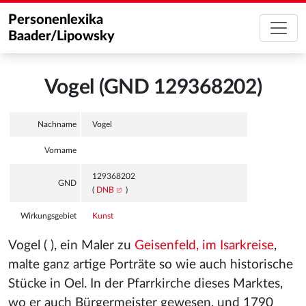
Personenlexika
Baader/Lipowsky
Vogel (GND 129368202)
Nachname
Vogel
Vorname
129368202
GND
(
DNB
)
Wirkungsgebiet
Kunst
Vogel ( ), ein Maler zu
Geisenfeld, im Isarkreise
,
malte ganz artige Porträte so wie auch historische
Stücke in Oel. In der Pfarrkirche dieses Marktes,
wo er auch Bürgermeister gewesen, und 1790