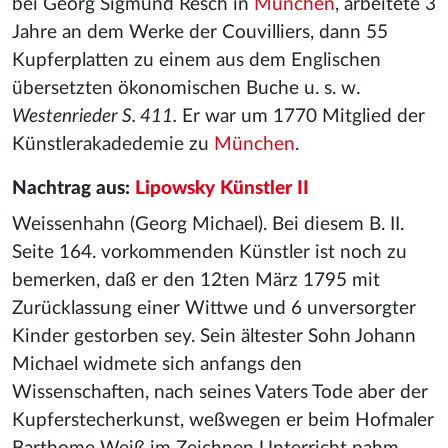
bei Georg Sigmund Resch in
München
, arbeitete 3
Jahre an dem Werke der Couvilliers, dann 55
Kupferplatten zu einem aus dem Englischen
übersetzten ökonomischen Buche u. s. w.
Westenrieder S. 411.
Er war um 1770 Mitglied der
Künstlerakadedemie zu
München
.
Nachtrag aus:
Lipowsky Künstler II
Weissenhahn (Georg Michael). Bei diesem B. II.
Seite 164. vorkommenden Künstler ist noch zu
bemerken, daß er den 12ten März 1795 mit
Zurücklassung einer Wittwe und 6 unversorgter
Kinder gestorben sey. Sein ältester Sohn Johann
Michael widmete sich anfangs den
Wissenschaften, nach seines Vaters Tode aber der
Kupferstecherkunst, weßwegen er beim Hofmaler