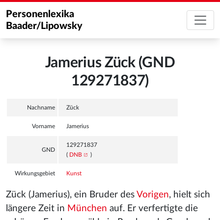
Personenlexika
Baader/Lipowsky
Jamerius Zück (GND
129271837)
Nachname
Zück
Vorname
Jamerius
129271837
GND
(
DNB
)
Wirkungsgebiet
Kunst
Zück (Jamerius), ein Bruder des
Vorigen
, hielt sich
längere Zeit in
München
auf. Er verfertigte die