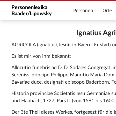
Personenlexika
Personen
Orte
Baader/Lipowsky
Ignatius Ag
AGRICOLA (Ignatius), Iesuit in Baiern. Er starb 
Es ist mir von ihm bekannt:
Allocutio funebris ad D. D. Sodales Congregat. 
Sereniss. principe Philippo Mauritio Maria Domi
Bavariae duce, designati episcopo Baderborn. Fo
Historia provinciae Societatis Iesu Germaniae sup
und Habbach, 1727. Pars II. (von 1591 bis 1600
Der 3te Theil dieses Werkes, fortgesezt für di