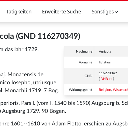
Tätigkeiten
Erweiterte Suche
Sonstiges
ricola (GND 116270349)
um das Iahr 1729.
Nachname
Agricola
Vorname
Ignatius
116270349
maj. Monacensis de
GND
(
DNB
)
nico Iosepho, utriusque
l. Monachii 1719. 7 Bog.
Wirkungsgebiet
Religion
,
Wissensch
erioris. Pars I. (vom I. 1540 bis 1590) Augsburg b. Sc
.) Augsburg 1729. 90 Bogen.
e Iahre 1601--1610 von Adam Flotto, erschien zu Augs