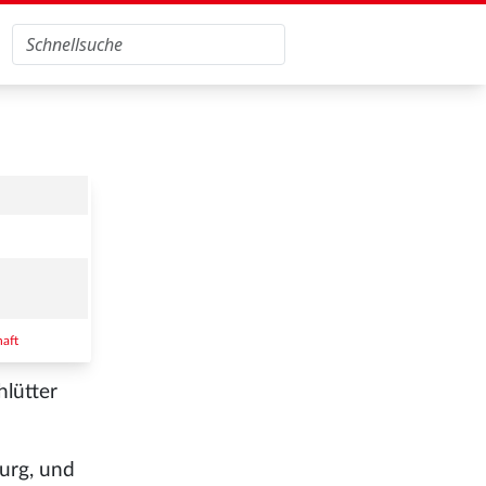
aft
hlütter
burg, und