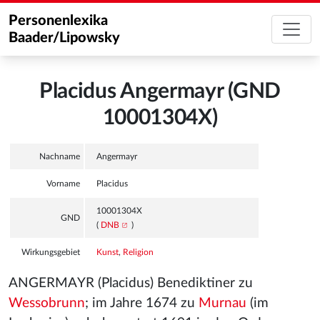
Personenlexika
Baader/Lipowsky
Placidus Angermayr (GND
10001304X)
Nachname
Angermayr
Vorname
Placidus
10001304X
GND
(
DNB
)
Wirkungsgebiet
Kunst
,
Religion
ANGERMAYR (Placidus) Benediktiner zu
Wessobrunn
; im Jahre 1674 zu
Murnau
(im