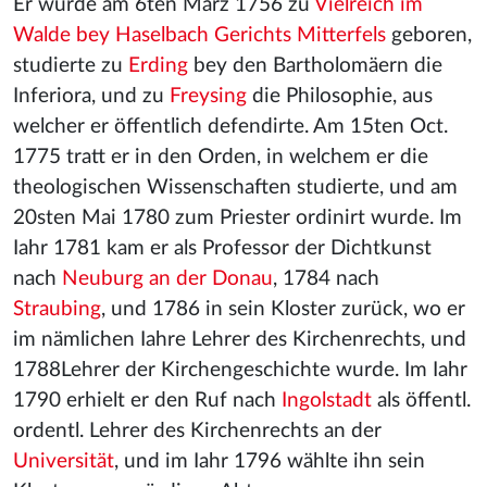
Er wurde am 6ten März 1756 zu
Vielreich im
Walde bey Haselbach Gerichts Mitterfels
geboren,
studierte zu
Erding
bey den Bartholomäern die
Inferiora, und zu
Freysing
die Philosophie, aus
welcher er öffentlich defendirte. Am 15ten Oct.
1775 tratt er in den Orden, in welchem er die
theologischen Wissenschaften studierte, und am
20sten Mai 1780 zum Priester ordinirt wurde. Im
Iahr 1781 kam er als Professor der Dichtkunst
nach
Neuburg an der Donau
, 1784 nach
Straubing
, und 1786 in sein Kloster zurück, wo er
im nämlichen Iahre Lehrer des Kirchenrechts, und
1788Lehrer der Kirchengeschichte wurde. Im Iahr
1790 erhielt er den Ruf nach
Ingolstadt
als öffentl.
ordentl. Lehrer des Kirchenrechts an der
Universität
, und im Iahr 1796 wählte ihn sein