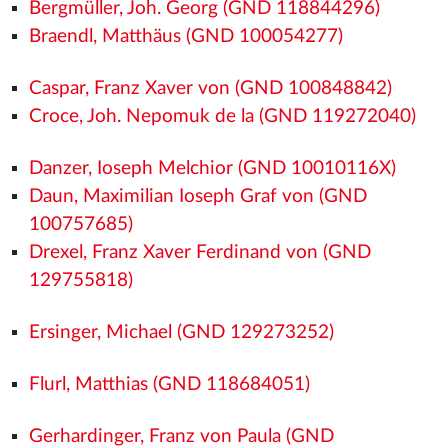
Bergmüller, Joh. Georg (GND 118844296)
Braendl, Matthäus (GND 100054277)
Caspar, Franz Xaver von (GND 100848842)
Croce, Joh. Nepomuk de la (GND 119272040)
Danzer, Ioseph Melchior (GND 10010116X)
Daun, Maximilian Ioseph Graf von (GND
100757685)
Drexel, Franz Xaver Ferdinand von (GND
129755818)
Ersinger, Michael (GND 129273252)
Flurl, Matthias (GND 118684051)
Gerhardinger, Franz von Paula (GND