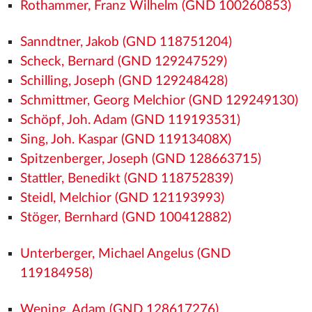
Rothammer, Franz Wilhelm (GND 100260853)
Sanndtner, Jakob (GND 118751204)
Scheck, Bernard (GND 129247529)
Schilling, Joseph (GND 129248428)
Schmittmer, Georg Melchior (GND 129249130)
Schöpf, Joh. Adam (GND 119193531)
Sing, Joh. Kaspar (GND 11913408X)
Spitzenberger, Joseph (GND 128663715)
Stattler, Benedikt (GND 118752839)
Steidl, Melchior (GND 121193993)
Stöger, Bernhard (GND 100412882)
Unterberger, Michael Angelus (GND
119184958)
Wening, Adam (GND 128617276)