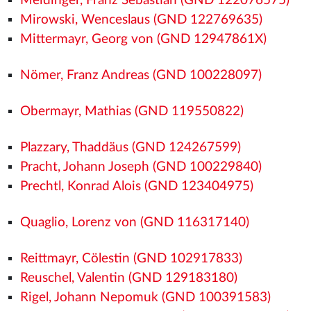
Meidinger, Franz Sebastian (GND 122076575)
Mirowski, Wenceslaus (GND 122769635)
Mittermayr, Georg von (GND 12947861X)
Nömer, Franz Andreas (GND 100228097)
Obermayr, Mathias (GND 119550822)
Plazzary, Thaddäus (GND 124267599)
Pracht, Johann Joseph (GND 100229840)
Prechtl, Konrad Alois (GND 123404975)
Quaglio, Lorenz von (GND 116317140)
Reittmayr, Cölestin (GND 102917833)
Reuschel, Valentin (GND 129183180)
Rigel, Johann Nepomuk (GND 100391583)