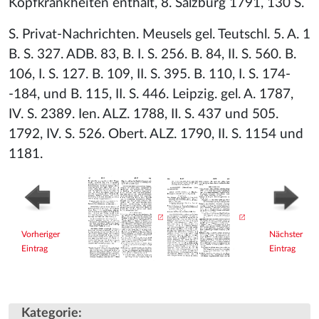
Kopfkrankheiten enthält, 8. Salzburg 1791, 130 S.
S. Privat-Nachrichten. Meusels gel. Teutschl. 5. A. 1
B. S. 327. ADB. 83, B. I. S. 256. B. 84, II. S. 560. B.
106, I. S. 127. B. 109, II. S. 395. B. 110, I. S. 174-
-184, und B. 115, II. S. 446. Leipzig. gel. A. 1787,
IV. S. 2389. Ien. ALZ. 1788, II. S. 437 und 505.
1792, IV. S. 526. Obert. ALZ. 1790, II. S. 1154 und
1181.
Vorheriger
Nächster
Eintrag
Eintrag
Kategorie
: