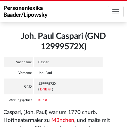
Personenlexika
Baader/Lipowsky
Joh. Paul Caspari (GND
12999572X)
Nachname
Caspari
Vorname
Joh. Paul
12999572X
GND
(
DNB
)
Wirkungsgebiet
Kunst
Caspari, (Joh. Paul) war um 1770 churb.
Hoftheatermaler zu
München
, und malte mit