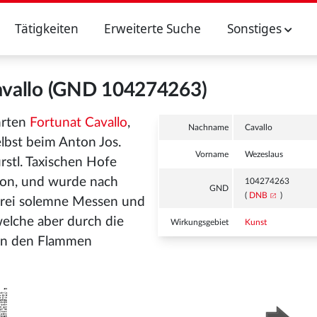
Tätigkeiten
Erweiterte Suche
Sonstiges
avallo (GND 104274263)
hrten
Fortunat Cavallo
,
Nachname
Cavallo
bst beim Anton Jos.
Vorname
Wezeslaus
rstl. Taxischen Hofe
tion, und wurde nach
104274263
GND
(
DNB
)
 drei solemne Messen und
welche aber durch die
Wirkungsgebiet
Kunst
on den Flammen