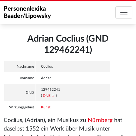
Personenlexika
Baader/Lipowsky
Adrian Coclius (GND
129462241)
Nachname
Coclius
Vorname
Adrian
129462241
GND
(
DNB
)
Wirkungsgebiet
Kunst
Coclius, (Adrian), ein Musikus zu
Nürnberg
hat
daselbst 1552 ein Werk über Musik unter