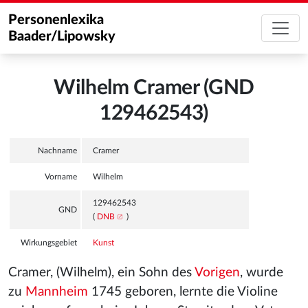
Personenlexika
Baader/Lipowsky
Wilhelm Cramer (GND
129462543)
Nachname
Cramer
Vorname
Wilhelm
129462543
GND
(
DNB
)
Wirkungsgebiet
Kunst
Cramer, (Wilhelm), ein Sohn des
Vorigen
, wurde
zu
Mannheim
1745 geboren, lernte die Violine