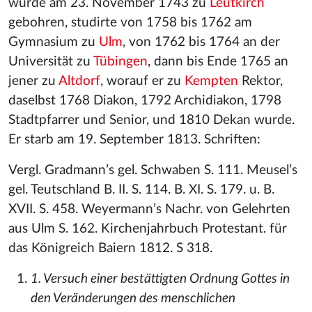
wurde am 23. November 1743 zu
Leutkirch
gebohren, studirte von 1758 bis 1762 am
Gymnasium zu
Ulm
, von 1762 bis 1764 an der
Universität zu
Tübingen
, dann bis Ende 1765 an
jener zu
Altdorf
, worauf er zu
Kempten
Rektor,
daselbst 1768 Diakon, 1792 Archidiakon, 1798
Stadtpfarrer und Senior, und 1810 Dekan wurde.
Er starb am 19. September 1813. Schriften:
Vergl. Gradmann’s gel. Schwaben S. 111. Meusel’s
gel. Teutschland B. II. S. 114. B. XI. S. 179. u. B.
XVII. S. 458. Weyermann’s Nachr. von Gelehrten
aus Ulm S. 162. Kirchenjahrbuch Protestant. für
das Königreich Baiern 1812. S 318.
1. Versuch einer bestättigten Ordnung Gottes in
den Veränderungen des menschlichen