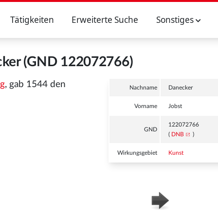
Tätigkeiten
Erweiterte Suche
Sonstiges
cker (GND 122072766)
g
, gab 1544 den
Nachname
Danecker
Vorname
Jobst
122072766
GND
(
DNB
)
Wirkungsgebiet
Kunst