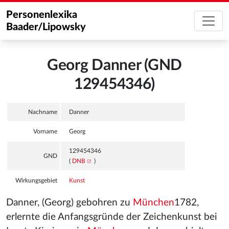
Personenlexika
Baader/Lipowsky
Georg Danner (GND
129454346)
Nachname
Danner
Vorname
Georg
129454346
GND
(
DNB
)
Wirkungsgebiet
Kunst
Danner, (Georg) gebohren zu
München
1782,
erlernte die Anfangsgründe der Zeichenkunst bei