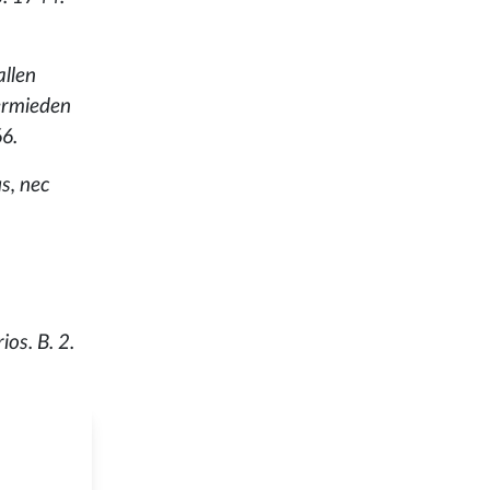
allen
vermieden
6.
s, nec
os. B. 2.