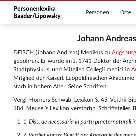
Personenlexika
Personen
Orte
Baader/Lipowsky
Johann Andrea
DEISCH (Johann Andreas) Medikus zu
Augsbur
gebohren. Er wurde im J. 1741 Doktor der Arzn
Stadtphysikus, und Mitglied Collegii medici in
A
Mitglied der Kaiserl. Leopoldinischen Akademie
starb in hohem Alter. Seine Schriften:
Vergl. Hörners Schwäb. Lexikon S. 45. Veithii Bib
184. Meusel’s Lexikon verstorbn. Schriftsteller. B. 
1. Diss. de necessaria in partu praeternaturali
2. Verdier kurzer Begriff der Anatomie des mens