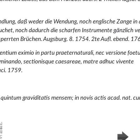
ndlung, daß weder die Wendung, noch englische Zange in 
auchet, noch dadurch die scharfen Instrumente gänzlich 
errten Brüchen. Augsburg. 8. 1754. 2te Aufl. ebend. 176
ntium eximio in partu praeternaturali, nec versione foetu
 terminando, sectionisque caesareae, matre adhuc vivente
aci. 1759.
quintum graviditatis mensem; in novis actis acad. nat. curi