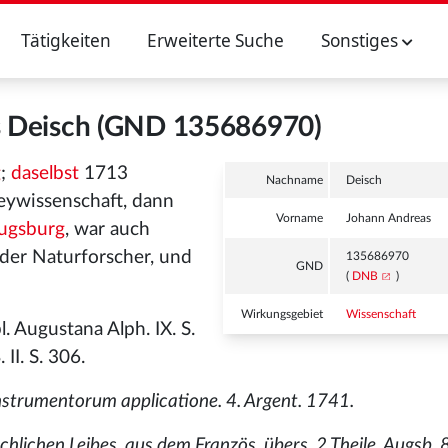
Tätigkeiten
Erweiterte Suche
Sonstiges
s Deisch (GND 135686970)
g
;
daselbst
1713
Nachname
Deisch
eywissenschaft, dann
Vorname
Johann Andreas
ugsburg
, war auch
 der Naturforscher, und
135686970
GND
(
DNB
)
Wirkungsgebiet
Wissenschaft
l. Augustana Alph. IX. S.
II. S. 306.
 instrumentorum applicatione. 4. Argent. 1741.
chlichen Leibes, aus dem Französ. übers. 2 Theile. Augsb. 