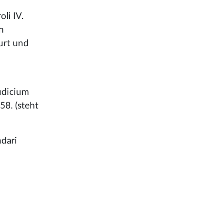
li IV.
n
urt und
iudicium
58. (steht
ndari