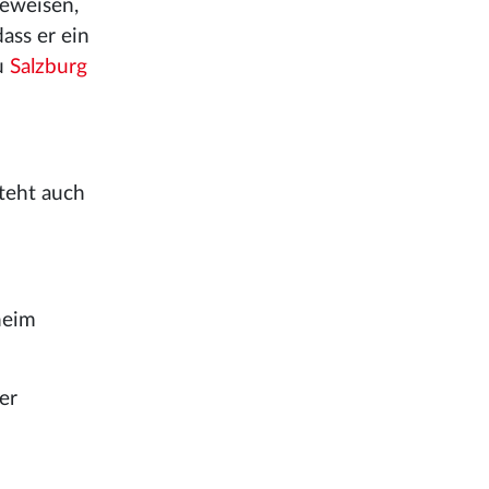
beweisen,
ass er ein
zu
Salzburg
steht auch
heim
er