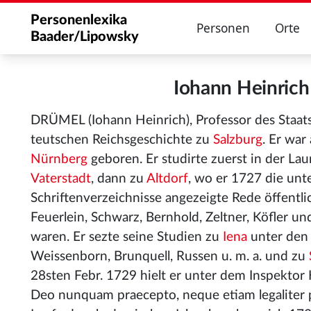
Personenlexika
Personen
Orte
Baader/Lipowsky
Iohann Heinric
DRÜMEL (Iohann Heinrich), Professor des Staat
teutschen Reichsgeschichte zu
Salzburg
. Er war
Nürnberg
geboren. Er studirte zuerst in der Lau
Vaterstadt
, dann zu
Altdorf
, wo er 1727 die un
Schriftenverzeichnisse angezeigte Rede öffentli
Feuerlein, Schwarz, Bernhold, Zeltner, Köfler un
waren. Er sezte seine Studien zu
Iena
unter den
Weissenborn, Brunquell, Russen u. m. a. und zu
28sten Febr. 1729 hielt er unter dem Inspektor K
Deo nunquam praecepto, neque etiam legaliter pe