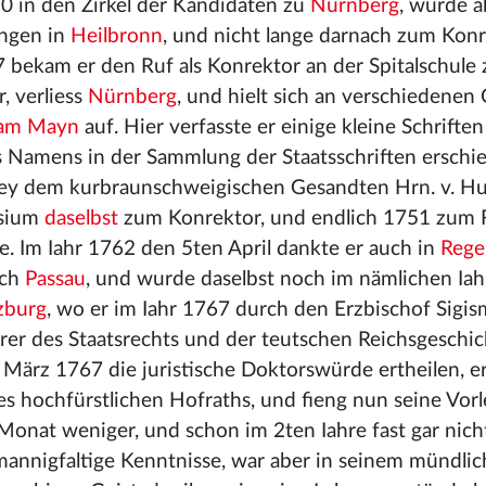
0 in den Zirkel der Kandidaten zu
Nürnberg
, wurde a
ingen in
Heilbronn
, und nicht lange darnach zum Konr
bekam er den Ruf als Konrektor an der Spitalschule 
r, verliess
Nürnberg
, und hielt sich an verschiedenen 
 am Mayn
auf. Hier verfasste er einige kleine Schriften
es Namens in der Sammlung der Staatsschriften erschi
 bey dem kurbraunschweigischen Gesandten Hrn. v. Hu
asium
daselbst
zum Konrektor, und endlich 1751 zum 
. Im Iahr 1762 den 5ten April dankte er auch in
Rege
ach
Passau
, und wurde daselbst noch im nämlichen Iahr
zburg
, wo er im Iahr 1767 durch den Erzbischof Sigi
rer des Staatsrechts und der teutschen Reichsgeschic
 März 1767 die juristische Doktorswürde ertheilen, e
s hochfürstlichen Hofraths, und fieng nun seine Vor
 Monat weniger, und schon im 2ten Iahre fast gar nic
 mannigfaltige Kenntnisse, war aber in seinem mündli