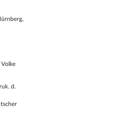
Nürnberg,
.
 Volke
ruk. d.
utscher