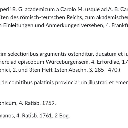
erii R. G. academicum a Carolo M. usque ad A. B. Caro
ten des römisch-teutschen Reichs, zum akademische
en Einleitungen und Anmerkungen versehen, 4. Frankf
rtim selectioribus argumentis ostenditur, ducatum et 
tinere ad episcopum Würceburgensem, 4. Erfordiae, 17
onici, 2. und 3ten Heft 1sten Abschn. S. 285--470.)
de comitibus palatinis provinciarum illustrari et eme
phicum, 4. Ratisb. 1759.
anos, 4. Ratisb. 1761, 2 Bog.