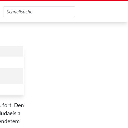
 fort. Den
Iudaeis a
geendetem