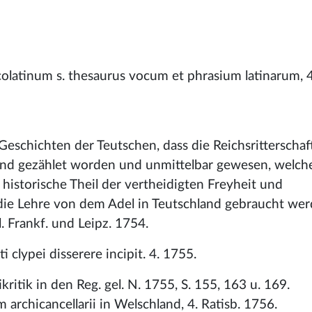
latinum s. thesaurus vocum et phrasium latinarum, 4.
schichten der Teutschen, dass die Reichsritterscha
nd gezählet worden und unmittelbar gewesen, welche
r historische Theil der vertheidigten Freyheit und
n die Lehre von dem Adel in Teutschland gebraucht we
 Frankf. und Leipz. 1754.
i clypei disserere incipit. 4. 1755.
ikritik in den Reg. gel. N. 1755, S. 155, 163 u. 169.
m archicancellarii in Welschland, 4. Ratisb. 1756.