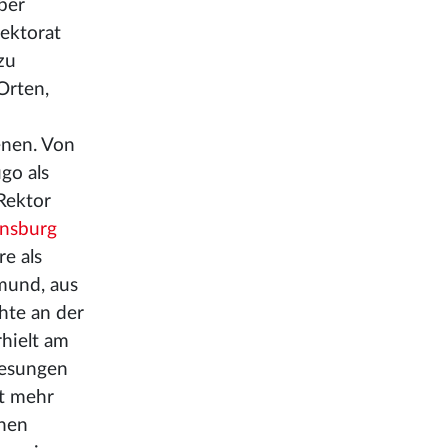
ber
ektorat
zu
Orten,
enen. Von
go als
Rektor
nsburg
e als
smund, aus
hte an der
rhielt am
lesungen
ht mehr
chen