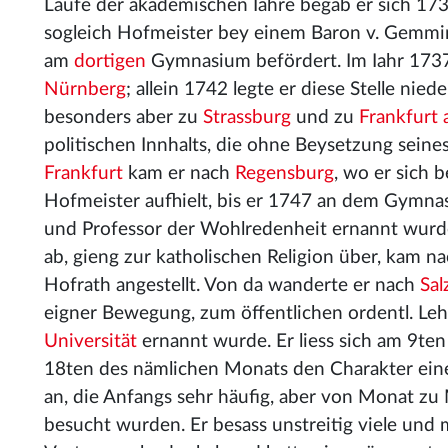
Laufe der akademischen Iahre begab er sich 173
sogleich Hofmeister bey einem Baron v. Gemm
am
dortigen
Gymnasium befördert. Im Iahr 1737 
Nürnberg
; allein 1742 legte er diese Stelle niede
besonders aber zu
Strassburg
und zu
Frankfurt
politischen Innhalts, die ohne Beysetzung sein
Frankfurt
kam er nach
Regensburg
, wo er sich
Hofmeister aufhielt, bis er 1747 an dem Gymn
und Professor der Wohlredenheit ernannt wurde
ab, gieng zur katholischen Religion über, kam n
Hofrath angestellt. Von da wanderte er nach
Sal
eigner Bewegung, zum öffentlichen ordentl. Leh
Universität
ernannt wurde. Er liess sich am 9ten
18ten des nämlichen Monats den Charakter eine
an, die Anfangs sehr häufig, aber von Monat zu
besucht wurden. Er besass unstreitig viele und