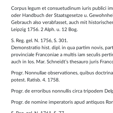
Corpus legum et consuetudinum iuris publici imp
oder Handbuch der Staatsgesetze u. Gewohnhei
Gebrauch also verabfasset, auch mit historisch
Leipzig 1756. 2 Alph. u. 12 Bog.
S. Reg. gel. N. 1756, S. 301.
Demonstratio hist. dipl. in qua partim novis, pa
provinciale Franconiae a multis iam seculis per
auch in Ios. Mar. Schneidt’s thesauro juris Franc
Progr. Nonnullae observationes, quibus doctrina 
potest. Ratisb. 4. 1758.
Progr. de erroribus nonnullis circa tripodem Del
Progr. de nomine imperatoris apud antiquos Rom