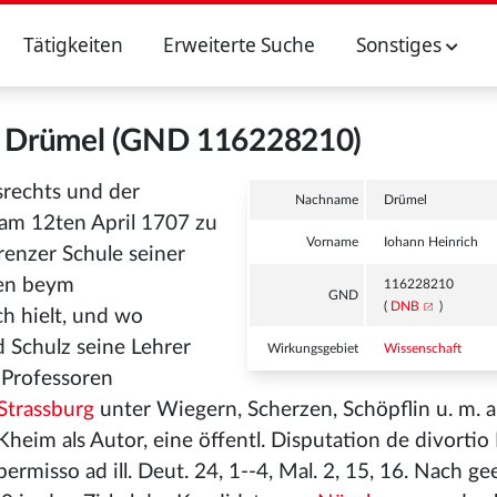
Tätigkeiten
Erweiterte Suche
Sonstiges
h Drümel (GND 116228210)
srechts und der
Nachname
Drümel
 am 12ten April 1707 zu
Vorname
Iohann Heinrich
renzer Schule seiner
ten beym
116228210
GND
(
DNB
)
ch hielt, und wo
d Schulz seine Lehrer
Wirkungsgebiet
Wissenschaft
 Professoren
Strassburg
unter Wiegern, Scherzen, Schöpflin u. m. a.
heim als Autor, eine öffentl. Disputation de divortio 
rmisso ad ill. Deut. 24, 1--4, Mal. 2, 15, 16. Nach 