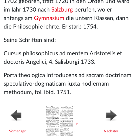
1702 geboren, tratt 1720 in den Orden und ward
im Iahr 1730 nach
Salzburg
berufen, wo er
anfangs am
Gymnasium
die untern Klassen, dann
die Philosophie lehrte. Er starb 1754.
Seine Schriften sind:
Cursus philosophicus ad mentem Aristotelis et
doctoris Angelici, 4. Salisburgi 1733.
Porta theologica introducens ad sacram doctrinam
speculativo-dogmaticam iuxta hodiernam
methodum, fol. ibid. 1751.
Vorheriger
Nächster