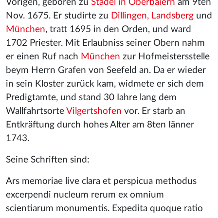
Vorigen, geboren zu
Stadel in Oberbaiern
am 9ten
Nov. 1675. Er studirte zu
Dillingen, Landsberg
und
München
, tratt 1695 in den Orden, und ward
1702 Priester. Mit Erlaubniss seiner Obern nahm
er einen Ruf nach
München
zur Hofmeistersstelle
beym Herrn Grafen von Seefeld an. Da er wieder
in sein Kloster zurück kam, widmete er sich dem
Predigtamte, und stand 30 Iahre lang dem
Wallfahrtsorte
Vilgertshofen
vor. Er starb an
Entkräftung durch hohes Alter am 8ten Iänner
1743.
Seine Schriften sind:
Ars memoriae live clara et perspicua methodus
excerpendi nucleum rerum ex omnium
scientiarum monumentis. Expedita quoque ratio