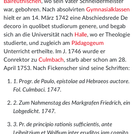
Baireuthischen
, wo sein Vater Schneidermeister
war, gebohren. Nach absolvirten
Gymnasialklassen
hielt er am 14. März 1742 eine Abschiedsrede De
decoro in quolibet studiorum genere, und begab
sich an die Universität nach
Halle
, wo er Theologie
studierte, und zugleich am
Pädagogeum
Unterricht ertheilte. Im J. 1746 wurde er
Conrektor zu
Culmbach
, starb aber schon am 28.
April 1753. Nach Fickenscher sind seine Schriften:
1. Progr. de Paulo, epistolae ad Hebraeos auctore.
Fol. Culmbaci. 1747.
2. Zum Nahmenstag des Markgrafen Friedrich, ein
Lobgedicht. 1747.
3. Pr. de principio rationis sufficientis, ante
Leibnitzium et Wolfium inter eruditos jam cognito.