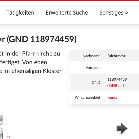
Tätigkeiten
Erweiterte Suche
Sonstiges
yr (GND 118974459)
st in der Pfarr kirche zu
Nachname
Faichtmayr
rfertiget. Von eben
Vorname
e im ehemaligen Kloster
118974459
GND
(
DNB
)
Wirkungsgebiet
Kunst