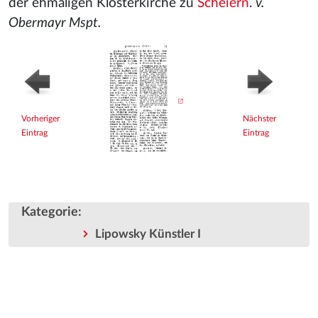
der ehmaligen Klosterkirche zu
Scheiern
.
v.
Obermayr Mspt.
Vorheriger
Nächster
Eintrag
Eintrag
Kategorie
:
Lipowsky Künstler I