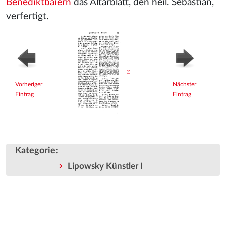
Benediktbaiern
das Altarblatt, den heil. Sebastian,
verfertigt.
Vorheriger
Nächster
Eintrag
Eintrag
Kategorie
:
Lipowsky Künstler I