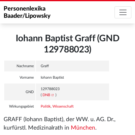
Personenlexika
Baader/Lipowsky
Iohann Baptist Graff (GND
129788023)
Nachname
Graff
Vorname
Iohann Baptist
129788023
GND
(
DNB
)
Wirkungsgebiet
Politik
,
Wissenschaft
GRAFF (Iohann Baptist), der WW. u. AG. Dr.,
kurfürstl. Medizinalrath in
München
.