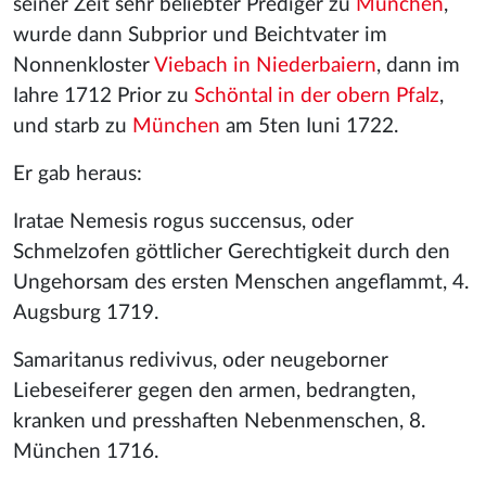
seiner Zeit sehr beliebter Prediger zu
München
,
wurde dann Subprior und Beichtvater im
Nonnenkloster
Viebach in Niederbaiern
, dann im
Iahre 1712 Prior zu
Schöntal in der obern Pfalz
,
und starb zu
München
am 5ten Iuni 1722.
Er gab heraus:
Iratae Nemesis rogus succensus, oder
Schmelzofen göttlicher Gerechtigkeit durch den
Ungehorsam des ersten Menschen angeflammt, 4.
Augsburg 1719.
Samaritanus redivivus, oder neugeborner
Liebeseiferer gegen den armen, bedrangten,
kranken und presshaften Nebenmenschen, 8.
München 1716.