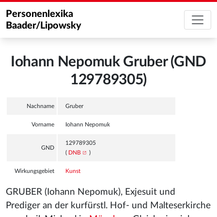
Personenlexika
Baader/Lipowsky
Iohann Nepomuk Gruber (GND
129789305)
Nachname
Gruber
Vorname
Iohann Nepomuk
129789305
GND
(
DNB
)
Wirkungsgebiet
Kunst
GRUBER (Iohann Nepomuk), Exjesuit und
Prediger an der kurfürstl. Hof- und Malteserkirche