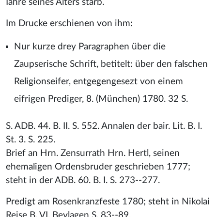
Iahre seines Alters starb.
Im Drucke erschienen von ihm:
Nur kurze drey Paragraphen über die
Zaupserische Schrift, betitelt: über den falschen
Religionseifer, entgegengesezt von einem
eifrigen Prediger, 8. (München) 1780. 32 S.
S. ADB. 44. B. II. S. 552. Annalen der bair. Lit. B. I.
St. 3. S. 225.
Brief an Hrn. Zensurrath Hrn. Hertl, seinen
ehemaligen Ordensbruder geschrieben 1777;
steht in der ADB. 60. B. I. S. 273--277.
Predigt am Rosenkranzfeste 1780; steht in Nikolai
Reise B. VI. Beylagen S. 83--89.