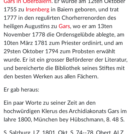
Gars in Oberbaiern
. Er wurde am 12ten Oktober
1755 zu
Irsenberg
in Baiern geboren, und trat
1777 in den regulirten Chorherrenorden des
heiligen Augustins zu
Gars
, wo er am 13ten
November 1778 die Ordensgelübde ablegte, am
10ten März 1781 zum Priester ordinirt, und am
29sten Oktober 1794 zum Probsten erwählt
wurde. Er ist ein grosser Beförderer der Literatur,
und bereicherte die Bibliothek seines Stiftes mit
den besten Werken aus allen Fächern.
Er gab heraus:
Ein paar Worte zu seiner Zeit an den
hochwürdigen Klerus des Archidiakonats Gars im
Iahre 1800, München bey Hübschmann, 8. 48 S.
S. Salzburg. LZ. 1801. Okt. S. 74--78. Obert. ALZ.