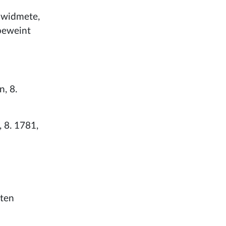
d widmete,
 beweint
, 8.
, 8. 1781,
lten