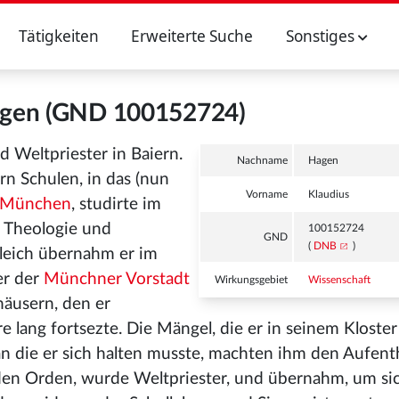
Tätigkeiten
Erweiterte Suche
Sonstiges
agen (GND 100152724)
 Weltpriester in Baiern.
Nachname
Hagen
ern Schulen, in das (nun
Vorname
Klaudius
 München
, studirte im
 Theologie und
100152724
GND
(
DNB
)
gleich übernahm er im
er der
Münchner Vorstadt
Wirkungsgebiet
Wissenschaft
häusern, den er
e lang fortsezte. Die Mängel, die er in seinem Kloster
n die er sich halten musste, machten ihm den Aufent
d den Orden, wurde Weltpriester, und übernahm, um sic