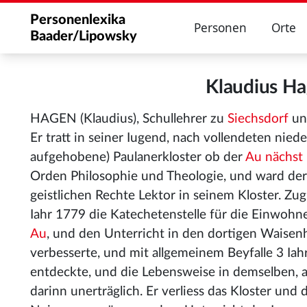
Personenlexika
Personen
Orte
Baader/Lipowsky
Klaudius H
HAGEN (Klaudius), Schullehrer zu
Siechsdorf
und
Er tratt in seiner Iugend, nach vollendeten nied
aufgehobene) Paulanerkloster ob der
Au nächst
Orden Philosophie und Theologie, und ward der
geistlichen Rechte Lektor in seinem Kloster. Zu
Iahr 1779 die Katechetenstelle für die Einwohn
Au
, und den Unterricht in den dortigen Waisen
verbesserte, und mit allgemeinem Beyfalle 3 Iahr
entdeckte, und die Lebensweise in demselben, a
darinn unerträglich. Er verliess das Kloster un