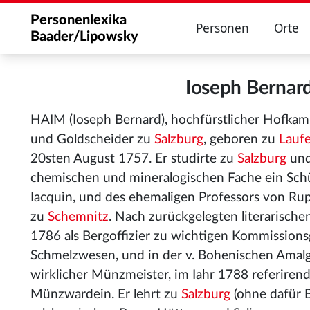
Personenlexika
Personen
Orte
Baader/Lipowsky
Ioseph Berna
HAIM (Ioseph Bernard), hochfürstlicher Hofka
und Goldscheider zu
Salzburg
, geboren zu
Lauf
20sten August 1757. Er studirte zu
Salzburg
un
chemischen und mineralogischen Fache ein Schüle
Iacquin, und des ehemaligen Professors von Ru
zu
Schemnitz
. Nach zurückgelegten literarische
1786 als Bergoffizier zu wichtigen Kommission
Schmelzwesen, und in der v. Bohenischen Amalg
wirklicher Münzmeister, im Iahr 1788 referire
Münzwardein. Er lehrt zu
Salzburg
(ohne dafür 