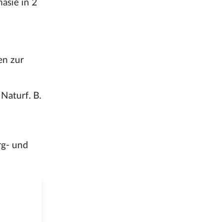
asie in 2
en zur
Naturf. B.
rg- und