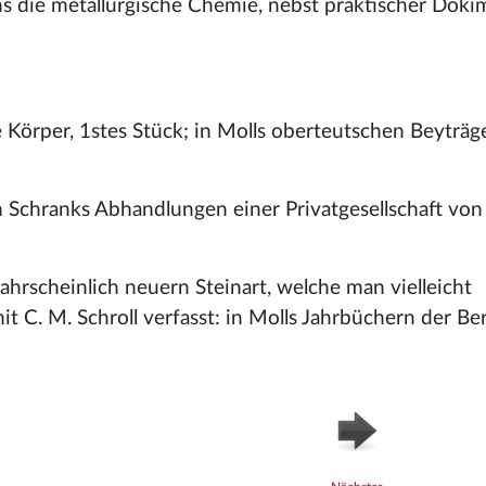
s die metallurgische Chemie, nebst praktischer Dokim
 Körper, 1stes Stück; in Molls oberteutschen Beyträg
 Schranks Abhandlungen einer Privatgesellschaft von 
rscheinlich neuern Steinart, welche man vielleicht
t C. M. Schroll verfasst: in Molls Jahrbüchern der Be