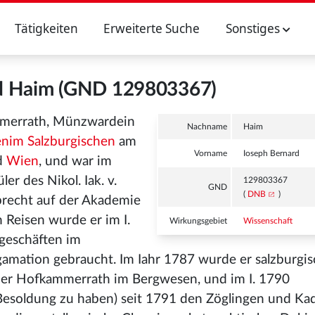
Tätigkeiten
Erweiterte Suche
Sonstiges
rd Haim (GND 129803367)
mmerrath, Münzwardein
Nachname
Haim
enim Salzburgischen
am
Vorname
Ioseph Bernard
d
Wien
, und war im
r des Nikol. Iak. v.
129803367
GND
(
DNB
)
precht auf der Akademie
n Reisen wurde er im I.
Wirkungsgebiet
Wissenschaft
sgeschäften im
amation gebraucht. Im Iahr 1787 wurde er salzburgis
nder Hofkammerrath im Bergwesen, und im I. 1790
Besoldung zu haben) seit 1791 den Zöglingen und Ka