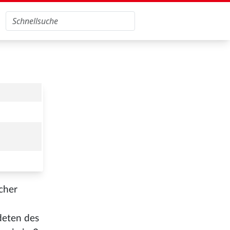
cher
deten des