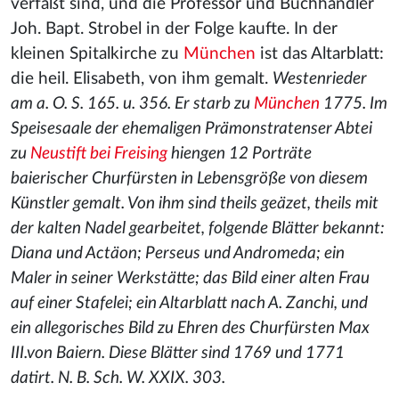
verfaßt sind, und die Professor und Buchhändler
Joh. Bapt. Strobel in der Folge kaufte. In der
kleinen Spitalkirche zu
München
ist das Altarblatt:
die heil. Elisabeth, von ihm gemalt.
Westenrieder
am a. O. S. 165. u. 356. Er starb zu
München
1775. Im
Speisesaale der ehemaligen Prämonstratenser Abtei
zu
Neustift bei Freising
hiengen 12 Porträte
baierischer Churfürsten in Lebensgröße von diesem
Künstler gemalt. Von ihm sind theils geäzet, theils mit
der kalten Nadel gearbeitet, folgende Blätter bekannt:
Diana und Actäon; Perseus und Andromeda; ein
Maler in seiner Werkstätte; das Bild einer alten Frau
auf einer Stafelei; ein Altarblatt nach A. Zanchi, und
ein allegorisches Bild zu Ehren des Churfürsten Max
III.von Baiern. Diese Blätter sind 1769 und 1771
datirt. N. B. Sch. W. XXIX. 303.