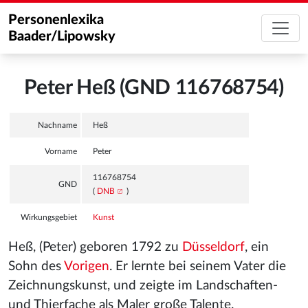
Personenlexika
Baader/Lipowsky
Peter Heß (GND 116768754)
Nachname
Heß
Vorname
Peter
116768754
GND
(
DNB
)
Wirkungsgebiet
Kunst
Heß, (Peter) geboren 1792 zu
Düsseldorf
, ein
Sohn des
Vorigen
. Er lernte bei seinem Vater die
Zeichnungskunst, und zeigte im Landschaften-
und Thierfache als Maler große Talente.