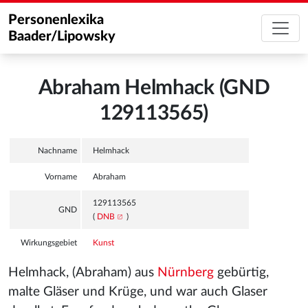
Personenlexika
Baader/Lipowsky
Abraham Helmhack (GND
129113565)
Nachname
Helmhack
Vorname
Abraham
129113565
GND
(
DNB
)
Wirkungsgebiet
Kunst
Helmhack, (Abraham) aus
Nürnberg
gebürtig,
malte Gläser und Krüge, und war auch Glaser