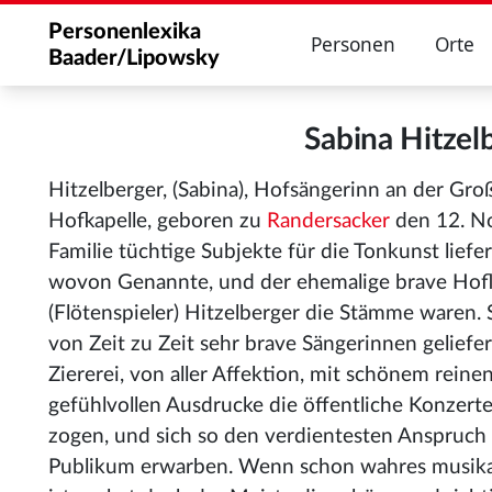
Personenlexika
Personen
Orte
Baader/Lipowsky
Sabina Hitze
Hitzelberger, (Sabina), Hofsängerinn an der Gr
Hofkapelle, geboren zu
Randersacker
den 12. No
Familie tüchtige Subjekte für die Tonkunst liefer
wovon Genannte, und der ehemalige brave Hofl
(Flötenspieler) Hitzelberger die Stämme waren. S
von Zeit zu Zeit sehr brave Sängerinnen geliefert
Ziererei, von aller Affektion, mit schönem reine
gefühlvollen Ausdrucke die öffentliche Konzerte
zogen, und sich so den verdientesten Anspruch
Publikum erwarben. Wenn schon wahres musikali