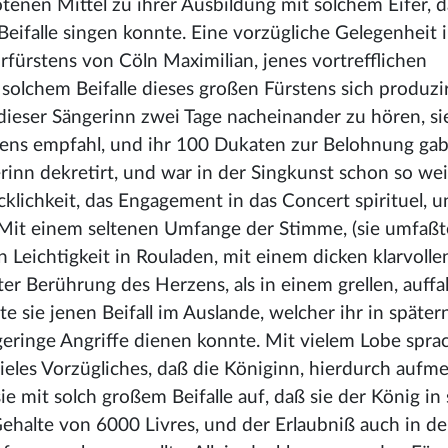
tenen Mittel zu ihrer Ausbildung mit solchem Eifer, d
eifalle singen konnte. Eine vorzügliche Gelegenheit 
fürstens von Cöln Maximilian, jenes vortrefflichen
olchem Beifalle dieses großen Fürstens sich produzir
 dieser Sängerinn zwei Tage nacheinander zu hören, s
tens empfahl, und ihr 100 Dukaten zur Belohnung gab.
erinn dekretirt, und war in der Singkunst schon so wei
klichkeit, das Engagement in das Concert spirituel, u
 Mit einem seltenen Umfange der Stimme, (sie umfaßt
Leichtigkeit in Rouladen, mit einem dicken klarvolle
r Berührung des Herzens, als in einem grellen, auffa
 sie jenen Beifall im Auslande, welcher ihr in später
geringe Angriffe dienen konnte. Mit vielem Lobe spr
vieles Vorzügliches, daß die Königinn, hierdurch aufm
ie mit solch großem Beifalle auf, daß sie der König in
Gehalte von 6000 Livres, und der Erlaubniß auch in d