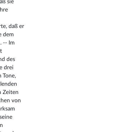
aß sie
ihre
te, daß er
ie dem
 -- Im
t
nd des
e drei
n Tone,
llenden
n Zeiten
achen von
erksam
 seine
en