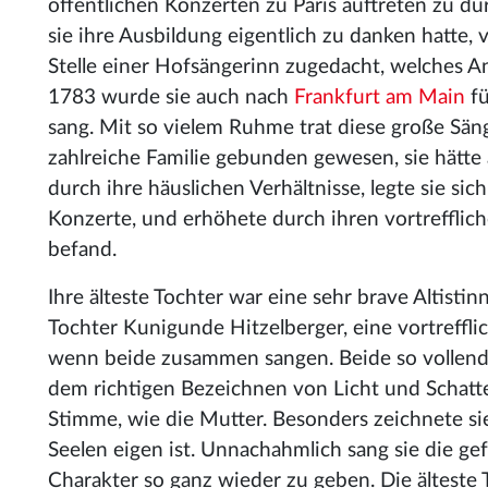
öffentlichen Konzerten zu Paris auftreten zu d
sie ihre Ausbildung eigentlich zu danken hatte,
Stelle einer Hofsängerinn zugedacht, welches A
1783 wurde sie auch nach
Frankfurt am Main
fü
sang. Mit so vielem Ruhme trat diese große Säng
zahlreiche Familie gebunden gewesen, sie hätte
durch ihre häuslichen Verhältnisse, legte sie si
Konzerte, und erhöhete durch ihren vortrefflich
befand.
Ihre älteste Tochter war eine sehr brave Altistin
Tochter Kunigunde Hitzelberger, eine vortreffl
wenn beide zusammen sangen. Beide so vollendet,
dem richtigen Bezeichnen von Licht und Schatte
Stimme, wie die Mutter. Besonders zeichnete si
Seelen eigen ist. Unnachahmlich sang sie die ge
Charakter so ganz wieder zu geben. Die älteste T