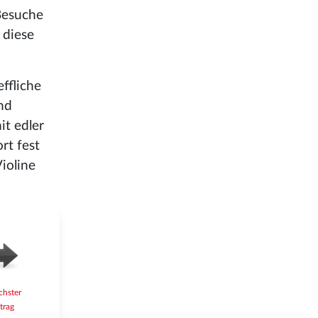
 Besuche
 diese
ffliche
nd
it edler
rt fest
ioline
chster
trag