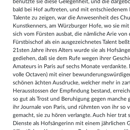
benützte sie diese Gelegenheit, und die dargebo
bald bei Hof auftreten, und mit entschiedenem B
Talente zu zeigen, war die Anwesenheit des Chur
Kunstkenners, am Würzburger Hofe, wo sie mit s
sich vom Fürsten ausbat, die nämliche Arie von
Fürstbischof als ein ausgezeichnetes Talent beß
21sten Jahre ihres Alters wurde sie als Hofsäng
gediehen, daß sie dem Rufe wegen ihrer Geschic
Amateurs in Paris auf sechs Monate verdankte.
volle Octaven) mit einer bewunderungswürdigen 
schönen ächten Ausdrucke, welcher mehr in zarte
Herausstossen der Empfindung bestand, erreichte
so gut als Trost und Beruhigung gegen manche 
ihr Journale von Paris, und rühmten von ihr so 
gemacht, sie zu hören verlangte. Auch hier trat s
Dienste als Hofsängerinn mit einem jährlichen 