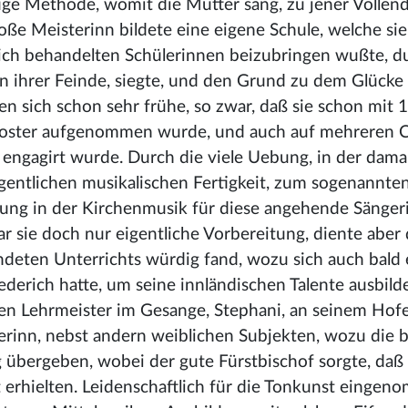
htige Methode, womit die Mutter sang, zu jener Vollen
oße Meisterinn bildete eine eigene Schule
, welche sie
rlich behandelten Schülerinnen beizubringen wußte, d
en ihrer Feinde, siegte, und den Grund zu dem Glücke 
ten sich schon sehr frühe, so zwar, daß sie schon mit 
-Kloster aufgenommen wurde, und auch auf mehreren 
 engagirt wurde. Durch die viele Uebung, in der dama
gentlichen musikalischen Fertigkeit, zum sogenannte
bung in der Kirchenmusik für diese angehende Sänger
ar sie doch nur eigentliche Vorbereitung, diente aber
ndeten Unterrichts würdig fand, wozu sich auch bald 
ederich hatte, um seine innländischen Talente ausbild
hen Lehrmeister im Gesange, Stephani, an seinem Hofe
rinn, nebst andern weiblichen Subjekten, wozu die 
übergeben, wobei der gute Fürstbischof sorgte, daß 
ht erhielten. Leidenschaftlich für die Tonkunst eingen