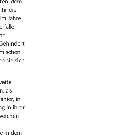
sten, dem
ihr die
Im Jahre
ifalle
hr
 Gehindert
eimischen
n sie sich
weite
, als
anier, in
g in ihrer
 weichen
n
ge in dem