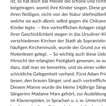
ist, so hat doch das Meiste die schöne und ric
beigetragen, womit ihre Kinder singen. Diese gr
ihren fleißigen, nicht von der Natur stiefmütte
welche sie auch allzeit, selbst gegen die Chikan
Kinder legte. -- Ihre vortrefflichen Anlagen zeig
ihrer Geschicklichkeit wegen in das Ursuliner
verschiedenen Kirchen der Stadt als Sopranistin
häufigen Kirchenmusik, wurde der Grund zur ei
Notenlesen gelegt. -- So wichtig auch diese Ue
Hinsicht der erlangten Festigkeit gewesen, so w
dazu, daß man sie bemerkte, und sie eines volle
schickliche Gelegenheit vorfand. Fürst Adam Fri
lassen, den braven Sänger, und auch vortrefflic
Diesem Manne wurde die kleine 14jährige Sänge
Sängerinn Madame Marx gehört, zur Ausbildung 
im Klavierspielen, in Sprachen u. s. w. Unterric