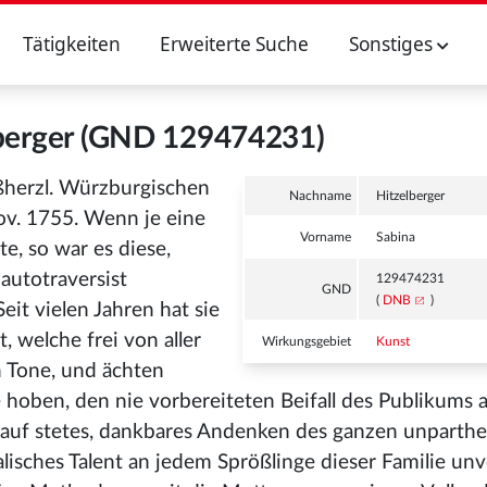
Tätigkeiten
Erweiterte Suche
Sonstiges
lberger (GND 129474231)
oßherzl. Würzburgischen
Nachname
Hitzelberger
v. 1755. Wenn je eine
Vorname
Sabina
te, so war es diese,
autotraversist
129474231
GND
(
DNB
)
eit vielen Jahren hat sie
, welche frei von aller
Wirkungsgebiet
Kunst
n Tone, und ächten
 hoben, den nie vorbereiteten Beifall des Publikums a
 auf stetes, dankbares Andenken des ganzen unparth
sches Talent an jedem Sprößlinge dieser Familie un