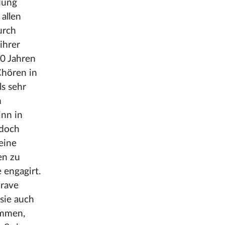
dung
 allen
urch
ihrer
10 Jahren
Chören in
ls sehr
n
inn in
 doch
eine
en zu
 engagirt.
brave
sie auch
ommen,