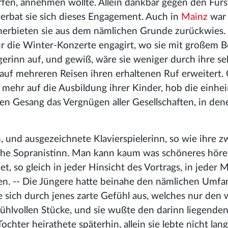
ürfen, annehmen wollte. Allein dankbar gegen den Für
 verbat sie sich dieses Engagement. Auch in
Mainz
war 
nerbieten sie aus dem nämlichen Grunde zurückwies. 
r die Winter-Konzerte engagirt, wo sie mit großem Be
erinn auf, und gewiß, wäre sie weniger durch ihre se
 auf mehreren Reisen ihren erhaltenen Ruf erweitert.
ch mehr auf die Ausbildung ihrer Kinder, hob die einh
en Gesang das Vergnügen aller Gesellschaften, in dene
n, und ausgezeichnete Klavierspielerinn, so wie ihre z
iche Sopranistinn. Man kann kaum was schöneres hören
 so gleich in jeder Hinsicht des Vortrags, in jeder M
n. -- Die Jüngere hatte beinahe den nämlichen Umfan
e sich durch jenes zarte Gefühl aus, welches nur den
fühlvollen Stücke, und sie wußte den darinn liegende
ochter heirathete späterhin, allein sie lebte nicht lan