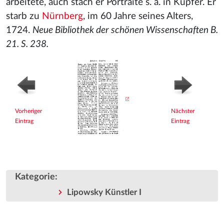
arbeitete, auch stach er Portraite s. a. in Kupfer. Er
starb zu
Nürnberg
, im 60 Jahre seines Alters,
1724.
Neue Bibliothek der schönen Wissenschaften B.
21. S. 238.
Vorheriger
Nächster
Eintrag
Eintrag
Kategorie
:
Lipowsky Künstler I