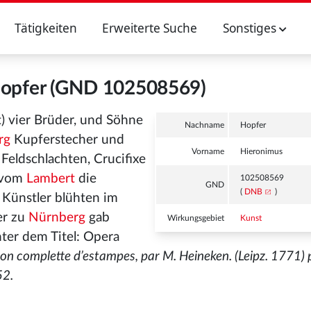
Tätigkeiten
Erweiterte Suche
Sonstiges
Hopfer (GND 102508569)
) vier Brüder, und Söhne
Nachname
Hopfer
rg
Kupferstecher und
Vorname
Hieronimus
 Feldschlachten, Crucifixe
d vom
Lambert
die
102508569
GND
(
DNB
)
e Künstler blühten im
er zu
Nürnberg
gab
Wirkungsgebiet
Kunst
nter dem Titel: Opera
ion complette d’estampes, par M. Heineken. (Leipz. 1771) 
52.