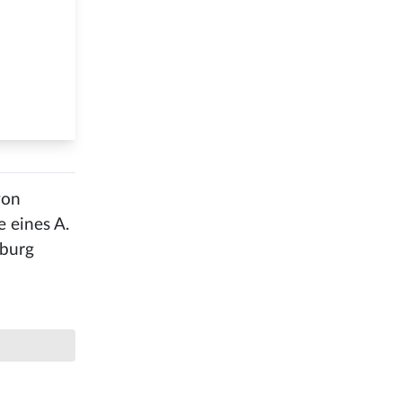
von
e eines A.
sburg