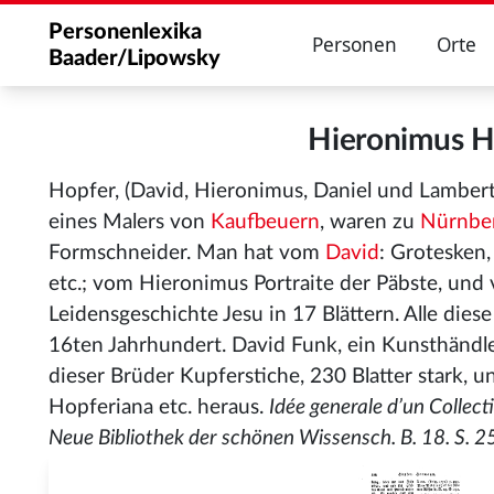
Personenlexika
Personen
Orte
Baader/Lipowsky
Hieronimus 
Hopfer, (David, Hieronimus, Daniel und Lambert
eines Malers von
Kaufbeuern
, waren zu
Nürnbe
Formschneider. Man hat vom
David
: Grotesken,
etc.; vom Hieronimus Portraite der Päbste, un
Leidensgeschichte Jesu in 17 Blättern. Alle dies
16ten Jahrhundert. David Funk, ein Kunsthändl
dieser Brüder Kupferstiche, 230 Blatter stark, u
Hopferiana etc. heraus.
Idée generale d’un Collect
Neue Bibliothek der schönen Wissensch. B. 18. S. 2