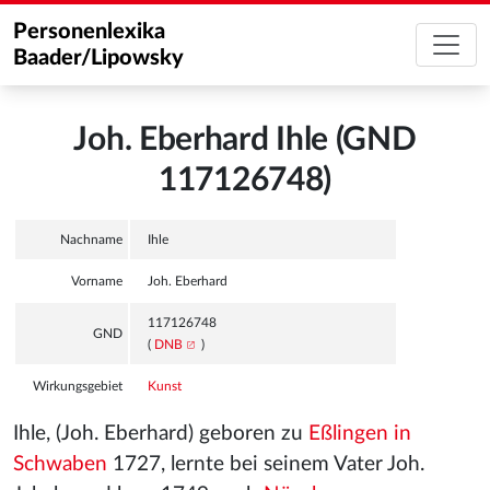
Personenlexika
Baader/Lipowsky
Joh. Eberhard Ihle (GND
117126748)
Nachname
Ihle
Vorname
Joh. Eberhard
117126748
GND
(
DNB
)
Wirkungsgebiet
Kunst
Ihle, (Joh. Eberhard) geboren zu
Eßlingen in
Schwaben
1727, lernte bei seinem Vater Joh.