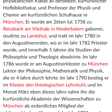
physikalischen Klasse an derselben, kurfürstlicher
Hofbibliothekar, und Professor der Physik und
Chemie am kurfürstlichen Schulhause in
München
. Er wurde am 26ten Iul. 1758 zu
Reissbach am Vilsthale in Niederbaiern
geboren,
studirte zu
Landshut
, und tratt im Iahr 1780 in
den Augustinerorden, wo er im Iahr 1782 Priester
wurde, und innerhalb 5 Iahren die Studien der
Philosophie und Theologie absolvirte. Im Iahr
1786 wurde er am Augustinerkloster zu
München
Lektor der Philosophie, Mathematik und Physik,
die er 4 Iahre durch lehrte. Im Iahr 1790 bestieg er
im
Kloster den theologischen Lehrstuhl
, und im
Monat März eben dieses Iahrs nahm ihn die
kurfürstliche Akademie der Wissenschaften zu
München
als ordentliches Mitglied der