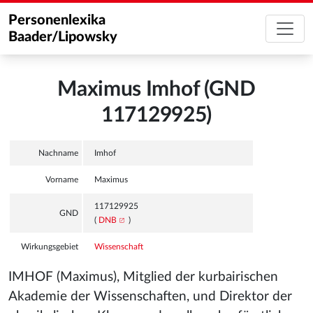
Personenlexika
Baader/Lipowsky
Maximus Imhof (GND
117129925)
Nachname
Imhof
Vorname
Maximus
117129925
GND
(
DNB
)
Wirkungsgebiet
Wissenschaft
IMHOF (Maximus), Mitglied der kurbairischen
Akademie der Wissenschaften, und Direktor der