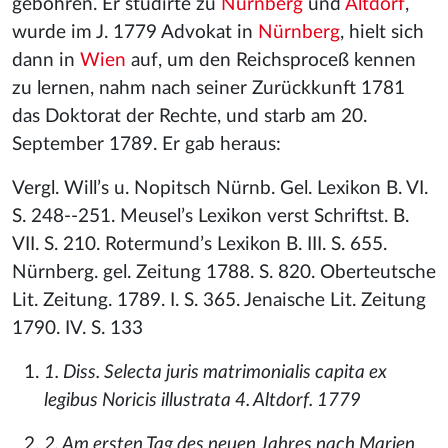
gebohren. Er studirte zu
Nürnberg
und
Altdorf
,
wurde im J. 1779 Advokat in
Nürnberg
, hielt sich
dann in
Wien
auf, um den Reichsproceß kennen
zu lernen, nahm nach seiner Zurückkunft 1781
das Doktorat der Rechte, und starb am 20.
September 1789. Er gab heraus:
Vergl. Will’s u. Nopitsch Nürnb. Gel. Lexikon B. VI.
S. 248--251. Meusel’s Lexikon verst Schriftst. B.
VII. S. 210. Rotermund’s Lexikon B. III. S. 655.
Nürnberg. gel. Zeitung 1788. S. 820. Oberteutsche
Lit. Zeitung. 1789. I. S. 365. Jenaische Lit. Zeitung
1790. IV. S. 133
1. Diss. Selecta juris matrimonialis capita ex
legibus Noricis illustrata 4. Altdorf. 1779
2. Am ersten Tag des neuen Jahres nach Marien