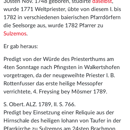
30sten Nov. 1748 geboren, studirte
daselbst
,
wurde 1771 Weltpriester, übte von diesem I. bis
1782 in verschiedenen baierischen Pfarrdörfern
die Seelsorge aus, wurde 1782 Pfarrer zu
Sulzemos
.
Er gab heraus:
Predigt von der Würde des Priesterthums am
4ten Sonntage nach Pfingsten in Walkertshofen
vorgetragen, da der neugeweihte Priester I. B.
Rottenfusser das erste heilige Messopfer
verrichtete, 4. Freysing bey Mösmer 1789.
S. Obert. ALZ. 1789, II. S. 766.
Predigt bey Einsetzung einer Reliquie aus der
Hirnschale des heiligen Iohann von Taufer in der
Pfarrkirche zu Sulzemos am 24sten Brachmon.