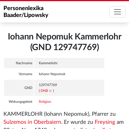
Personenlexika
Baader/Lipowsky
Iohann Nepomuk Kammerlohr
(GND 129747769)
Nachname
Kammerlohr
Vorname
Iohann Nepomuk
129747769
GND
(
DNB
)
Wirkungsgebiet
Religion
KAMMERLOHR (Iohann Nepomuk), Pfarrer zu
Sulzemos in Oberbaiern
. Er wurde zu
Freysing
am