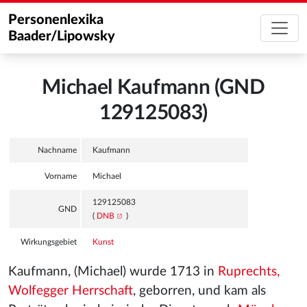
Personenlexika
Baader/Lipowsky
Michael Kaufmann (GND
129125083)
Nachname
Kaufmann
Vorname
Michael
129125083
GND
(
DNB
)
Wirkungsgebiet
Kunst
Kaufmann, (Michael) wurde 1713 in
Ruprechts,
Wolfegger Herrschaft
, geborren, und kam als