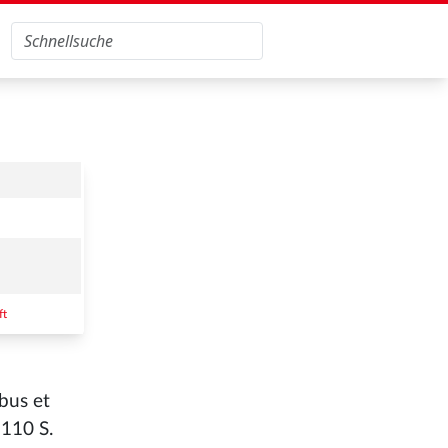
ft
bus et
 110 S.