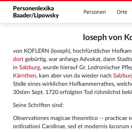
Personenlexika
Personen
Orte
Baader/Lipowsky
Ioseph von K
von KOFLERN (Ioseph), hochfürstlicher Hofka
dort
gebürtig, war anfangs Advokat, dann Stadt
in
Salzburg
, wurde hierauf Gr. Lodronischer Pfl
Kärnthen
, kam aber von da wieder nach
Salzbur
Stelle eines wirklichen Hofkammerrathes, welch
30sten Sept. 1720 erfolgten Tod rühmlichst bekl
Seine Schriften sind:
Observationes magicae theoretico -- practicae o
ordinationi Carolinae, sed et modernis locorum