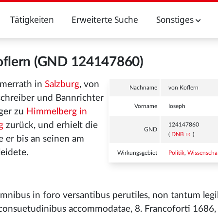
Tätigkeiten
Erweiterte Suche
Sonstiges
oflern (GND 124147860)
mmerrath in
Salzburg
, von
Nachname
von Koflern
schreiber und Bannrichter
Vorname
Ioseph
eger zu
Himmelberg in
g
zurück, und erhielt die
124147860
GND
(
DNB
)
e er bis an seinen am
eidete.
Wirkungsgebiet
Politik
,
Wissenscha
mnibus in foro versantibus perutiles, non tantum legi
 consuetudinibus accommodatae, 8. Francoforti 1686,